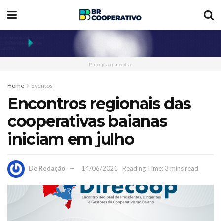
Propaganda
Home
Eventos
Encontros regionais das
cooperativas baianas
iniciam em julho
De
Redação
14/06/2021
Reading Time: 3 mins read