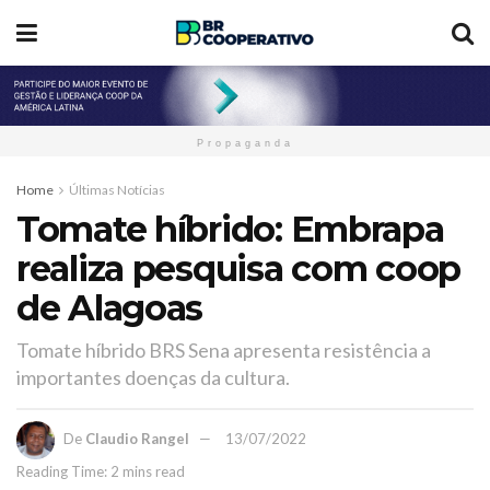
Propaganda
Home
Últimas Notícias
Tomate híbrido: Embrapa
realiza pesquisa com coop
de Alagoas
Tomate híbrido BRS Sena apresenta resistência a
importantes doenças da cultura.
De
Claudio Rangel
13/07/2022
Reading Time: 2 mins read