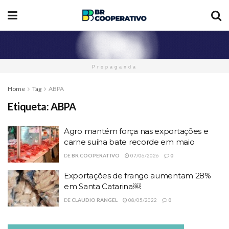
Propaganda
Home
Tag
ABPA
Etiqueta:
ABPA
Agro mantém força nas exportações e
carne suína bate recorde em maio
DE
BR COOPERATIVO
07/06/2026
0
Exportações de frango aumentam 28%
em Santa Catarina￼
DE
CLAUDIO RANGEL
08/05/2022
0