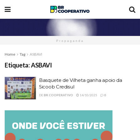
Propaganda
Home
Tag
ASBAVI
Etiqueta:
ASBAVI
Basquete de Vilheta ganha apoio da
Sicoob Credisul
DE
BR COOPERATIVO
14/10/2025
0