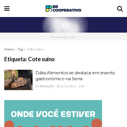
Propaganda
Home
Tag
Cote suíno
Etiqueta:
Cote suíno
Dália Alimentos se destaca em evento
gastronômico na Serra
DE
REDAÇÃO
20/11/2021
0