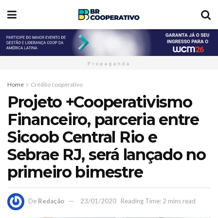
Propaganda
Home
Crédito cooperativo
Projeto +Cooperativismo
Financeiro, parceria entre
Sicoob Central Rio e
Sebrae RJ, será lançado no
primeiro bimestre
De
Redação
23/01/2020
Reading Time: 2 mins read