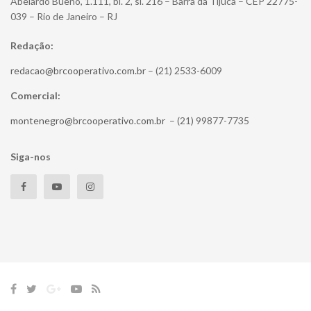
Abelardo Bueno, 1.111, bl. 2, sl. 216 – Barra da Tijuca – CEP 22775-
039 – Rio de Janeiro – RJ
Redação:
redacao@brcooperativo.com.br
– (21) 2533-6009
Comercial:
montenegro@brcooperativo.com.br
– (21) 99877-7735
Siga-nos