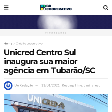
Propaganda
Home
Crédito cooperativo
Unicred Centro Sul
inaugura sua maior
agência em Tubarão/SC
De
Redação
11/01/2021
Reading Time: 3 mins read