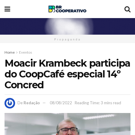
Propaganda
Home
Eventos
Moacir Krambeck participa
do CoopCafé especial 14º
Concred
De
Redação
08/08/2022
Reading Time: 3 mins read