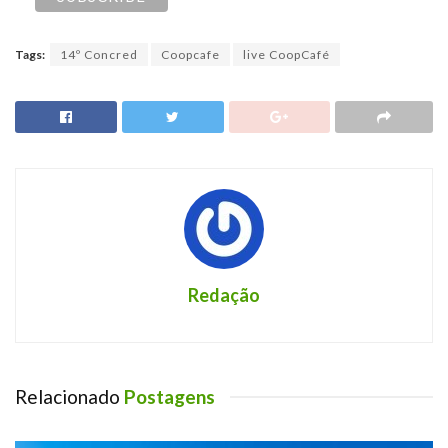
Tags:
14º Concred
Coopcafe
live CoopCafé
Redação
Relacionado
Postagens