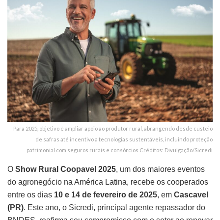
Para 2025, objetivo é ampliar apoio ao produtor rural, abrangendo desde custeio
de safras até incentivo a tecnologias sustentáveis, incluindo proteção
patrimonial com seguros rurais e consórcios Créditos: Divulgação/Sicredi
O
Show Rural Coopavel 2025
, um dos maiores eventos
do agronegócio na América Latina, recebe os cooperados
entre os dias
10 e 14 de fevereiro de 2025
, em
Cascavel
(PR)
. Este ano, o Sicredi, principal agente repassador do