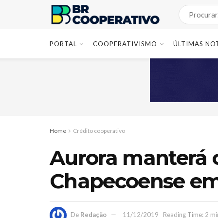
PORTAL
COOPERATIVISMO
ÚLTIMAS NO
Home
Crédito cooperativo
Aurora manterá o
Chapecoense em
De
Redação
11/12/2019
Reading Time: 2 mi