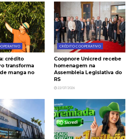
OOPERATIVO
CRÉDITO COOPERATIVO
a: crédito
Coopnore Unicred recebe
vo transforma
homenagem na
 de manga no
Assembleia Legislativa do
RS
22/07/2026