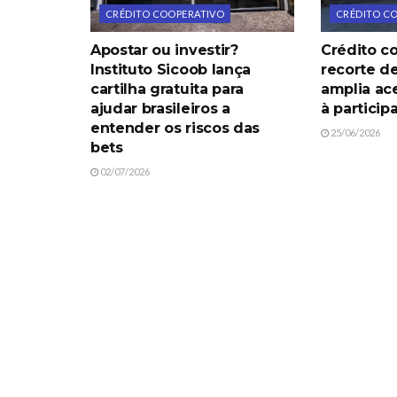
CRÉDITO COOPERATIVO
CRÉDITO C
Apostar ou investir?
Crédito c
Instituto Sicoob lança
recorte d
cartilha gratuita para
amplia ac
ajudar brasileiros a
à particip
entender os riscos das
25/06/2026
bets
02/07/2026