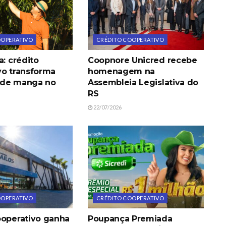
OOPERATIVO
CRÉDITO COOPERATIVO
a: crédito
Coopnore Unicred recebe
vo transforma
homenagem na
 de manga no
Assembleia Legislativa do
RS
22/07/2026
OOPERATIVO
CRÉDITO COOPERATIVO
ooperativo ganha
Poupança Premiada