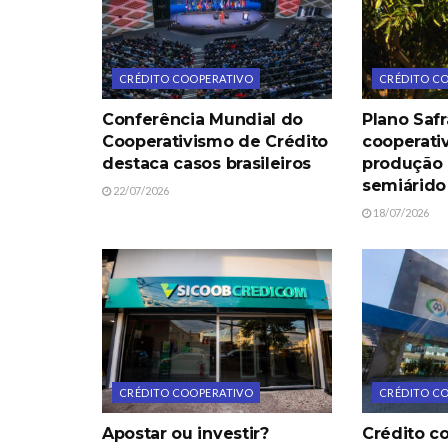
CRÉDITO COOPERATIVO
CRÉDITO C
Conferência Mundial do
Plano Safr
Cooperativismo de Crédito
cooperati
destaca casos brasileiros
produção
semiárido
22/07/2026
18/07/2026
CRÉDITO COOPERATIVO
CRÉDITO C
Apostar ou investir?
Crédito c