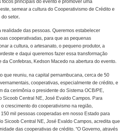
 focos principais do evento é promover uma
ste, semear a cultura do Cooperativismo de Crédito e
 do setor
.
a realidade das pessoas. Queremos estabelecer
soas cooperativadas, para que as pequenas
r a cultura, o artesanato, o pequeno produtor, a
Nordeste e daqui queremos fazer essa transformação
nte da Confebras, Kedson Macedo na abertura do evento.
o que reuniu, na capital pernambucana, cerca de 50
vernamentais, cooperativas, especialmente de crédito, e
ram da cerimônia o presidente do Sistema OCB/PE,
do Sicoob Central NE, José Evaldo Campos. Para
 o crescimento do cooperativismo na região,
150 mil pessoas cooperadas em nosso Estado para
do Sicoob Central NE, José Evaldo Campos, acredita que
idade das cooperativas de crédito. “O Governo, através