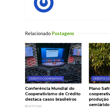
Relacionado
Postagens
CRÉDITO COOPERATIVO
CRÉDITO C
Conferência Mundial do
Plano Safr
Cooperativismo de Crédito
cooperati
destaca casos brasileiros
produção
semiárido
22/07/2026