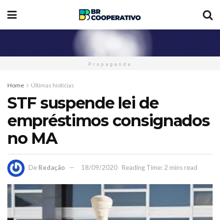
Propaganda
Home
Últimas Notícias
STF suspende lei de
empréstimos consignados
no MA
De
Redação
18/09/2020
Reading Time: 2 mins read