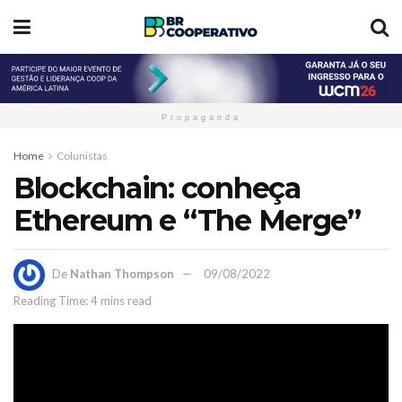
Propaganda
Home
Colunistas
Blockchain: conheça
Ethereum e “The Merge”
De
Nathan Thompson
09/08/2022
Reading Time: 4 mins read