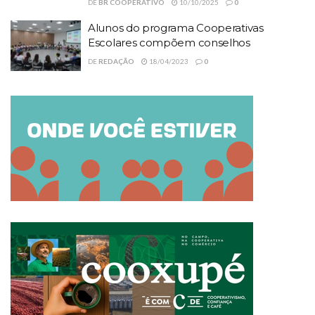
DE
BR COOPERATIVO
10/10/2025
0
Alunos do programa Cooperativas
Escolares compõem conselhos
DE
REDAÇÃO
18/04/2023
0